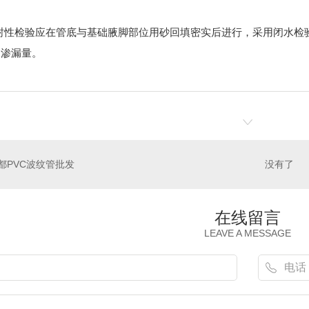
封性检验应在管底与基础腋脚部位用砂回填密实后进行，采用闭水检
..渗漏量。
都PVC波纹管批发
没有了
在线留言
LEAVE A MESSAGE