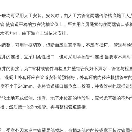
一般均可采用人工安装。安装时，由人工抬管道两端传给槽底施工人员
管.使管道平稳的放在沟槽管位上。严禁用金属绳索勾住两端管口或
水流方向，由下游向上游依次安排。
的调整，可用手据切割，但断面应垂直平整，不应有损坏。 管道与检
查井的连接，宜采用柔性接口，也可采用承插管件连接.当要求不高时
查井的衔接，为**管材或管件与检查井壁结合良好不漏水，管道与
。混凝土外套环应在管道安装前预制好，外套环的内径应根据管材
.厚度不小于240mm。先将管道插口部位套上胶圈，并将管材此端插
于软土地基或低洼、沼泽、地下水位高的地段时，应考虑基础的不均匀
接，然后接一段2m
短管。再与整根管道连接。
后，受意外因素发生管壁局部损坏，当损坏部位的长或宽不超过管周