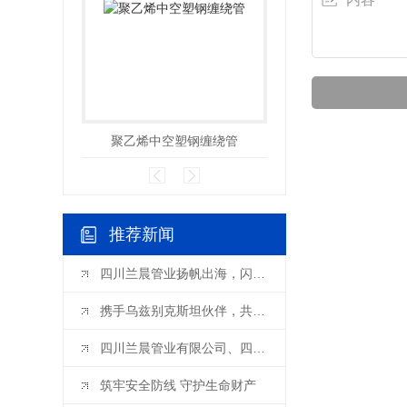
聚乙烯中空塑钢缠绕管
钢纤增强聚乙烯
推荐新闻
四川兰晨管业扬帆出海，闪耀乌兹别克斯坦国际博览会
携手乌兹别克斯坦伙伴，共谋发展新篇!兰晨管业迎来中亚重要客商考察交流
四川兰晨管业有限公司、四川省兰晨科技有限公司与四川四丁新材料科技有限公司喜迎国家建材中心、成检公司领导莅临指导
筑牢安全防线 守护生命财产