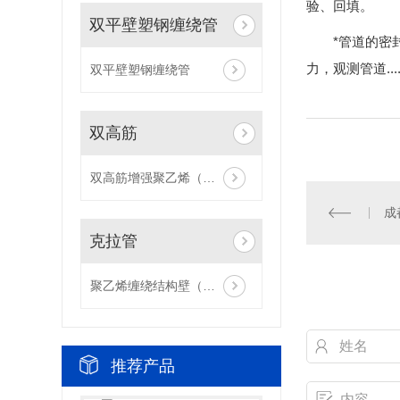
验、回填。
双平壁塑钢缠绕管
*管道的密
力，观测管道..
双平壁塑钢缠绕管
双高筋
双高筋增强聚乙烯（HDPE）缠绕管
成
克拉管
聚乙烯缠绕结构壁（B型）管材（克拉管）
推荐产品