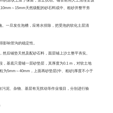
3m
的原状土应予保留，禁止扰动。铺管前用人工清理至设
0mm～15mm天然级配的砂石料或中、粗砂并整平夯
施。一旦发生泡槽，应将水排除，把受泡的软化土层清
不得影响管沟的稳定性。
m，然后铺垫天然及配砂石料，面层铺上沙土整平夯实。
段，
基底只需铺一层砂垫层，其厚度为0.1 m，对软土地
粒为5mm～40mm，上面再砂垫层
(中、粗砂)厚度不小于
有污泥、杂物、基层有无扰动等作业项目，分别进行验