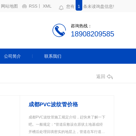
网站地图
RSS
丨
XML
您有
1
条未读询盘信息!
咨询热线：
18908209585
公司简介
联系我们
返回
成都PVC波纹管价格
成都PVC波纹管施工规定介绍，赶快来了解一下
吧。一般规定：*管道应敷设在原状土地基或经
开槽后处理回填密实的地层上，管道在车行道…