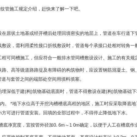
波纹管
施工规定介绍，赶快来了解一下吧。
设在原状土地基或经开槽后处理回填密实的地层上，管道在车行道下管
线敷设，需利用柔性接口折线敷设时，管道每个承接口处相对转角一般情
工程可同槽施工，但应符合一般排水管同槽敷设设计、施工的有关规
铁路、高等级道路路堤及有障碍的构筑物时，应设置钢筋混凝土、钢
，管道与套管之间的端部处空间用填料填塞。
的埋深低于建(构)筑物基础底面时，管道不得敷设在建(构)筑物基础
内。 *地下水位高于开挖沟槽槽底高程的地区，施工时应采取降底地
0.5m方可进行管道安装。回填的全部过程中，不得停止降低地下水。
槽槽底净宽度，宜按管外径加0. 6m～1 0m确定，以便于人工在槽底作