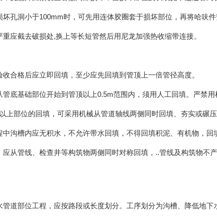
损坏孔洞小于100mm时，可先用连体胶圈套于损坏部位，再将哈呋
严重应截去破损处,换上等长短管然后用尼龙加强热收缩带连接。
验收合格后应立即回填，至少应先回填到管顶上一倍管径高度。
从管底基础部位开始到管顶以上0.5m范围内，须用人工回填。严禁用
.5m以上部位的回填，可采用机械从管道轴线两侧同时回填、夯实或碾
程中沟槽内应无积水，不允许带水回填，不得回填积泥、有机物，回
，应从管线、检查井等构筑物两侧同时对称回填，..管线及构筑物不
水管道部位工程，应按路段或长度划分。工序划分为沟槽、降低地下