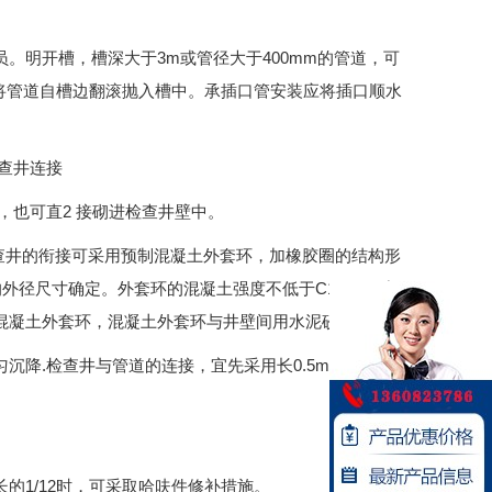
。明开槽，槽深大于3m或管径大于400mm的管道，可
将管道自槽边翻滚抛入槽中。
承插口管安装应将插口顺水
查井连接
，也可直2 接砌进检查井壁中。
检查井的衔接可采用预制混凝土外套环，加橡胶圈的结构形
的外径尺寸确定。外套环的混凝土强度不低于
C15级，壁厚
进混凝土外套环，混凝土外套环与井壁间用水泥砂浆砌筑。
沉降.检查井与管道的连接，宜先采用长0.5m的短管上述
长的
1/12时，可采取哈呋件修补措施。