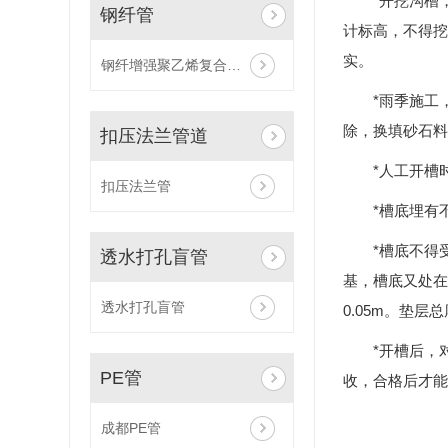
*开挖沟槽
钢纤管
计标高，不得挖
实。
钢纤增强聚乙烯复合压力管
*雨季施工
除，换填砂石料
扣压法兰管道
*人工开槽
扣压法兰管
*槽底埋有
*槽底不得
透水打孔盲管
基，槽底又处在
透水打孔盲管
0.05m。垫层
*开槽后，
PE管
收，合格后才能
成都PE管