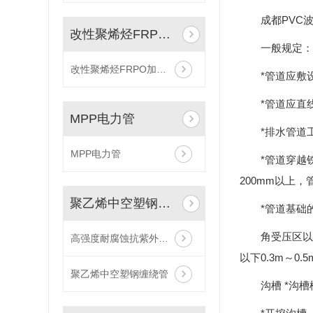
成都PVC
改性聚烯烃FRPO加筋带孔波纹管
一般规定：
改性聚烯烃FRPO加筋带孔波纹管
*管道应敷
*管道应直
MPP电力管
*排水管道
MPP电力管
*管道穿越
200mm以上
聚乙烯中空塑钢缠绕管
*管道基础
角受压区以
高强度耐腐蚀抗紫外线高密度聚乙烯药管材
以下0.3m～
聚乙烯中空塑钢缠绕管
沟槽 *沟