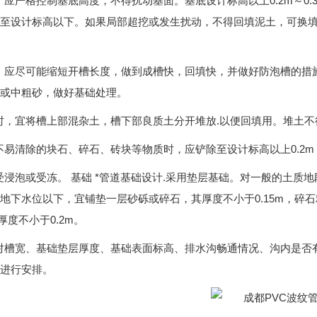
，应严格控制基底高度，不得扰动基面。基底设计标高以上0.2m～0.
至设计标高以下。如果局部超挖或发生扰动，不得回填泥土，可换填1
，应尽可能缩短开槽长度，做到成槽快，回填快，并做好防泡槽的措
或中粗砂，做好基础处理。
时，宜将槽上部混杂土，槽下部良质土分开堆放.以便回填用。堆土
不易清除的块石、碎石、砖块等物质时，应铲除至设计标高以上0.2
受浸泡或受冻。 基础 *管道基础设计.采用垫层基础。对一般的土质地
地下水位以下
，宜铺垫一层砂砾或碎石，其厚度不小于0.15m，碎石
总厚度不小于0.2m。
对槽宽、基础垫层厚度、基础表面标高、排水沟畅通情况、沟内是否
进行安排。